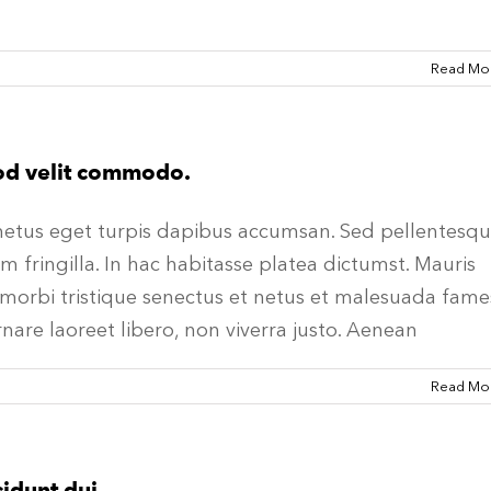
Read Mo
od velit commodo.
 metus eget turpis dapibus accumsan. Sed pellentesq
 fringilla. In hac habitasse platea dictumst. Mauris
 morbi tristique senectus et netus et malesuada fame
ornare laoreet libero, non viverra justo. Aenean
Read Mo
cidunt dui.