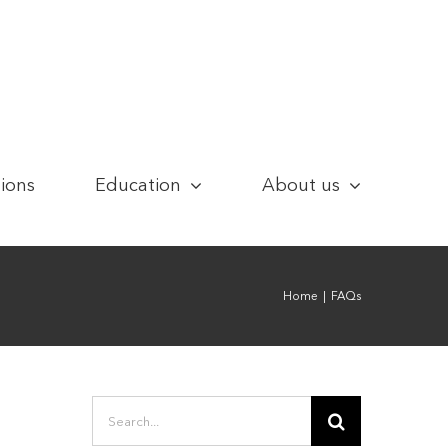
tions
Education
About us
Home
|
FAQs
Search
for: