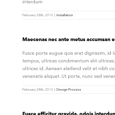
interdum
February 28th, 2016
|
Installation
Maecenas nec ante metus accumsan e
Fusce porta augue quis erat dignissim, id l
tempus, ultrices condimentum elit ultrice
ultrices id. Aenean eleifend velit at nibh 
venenatis aliquet. Ut porta, nunc sed vene
February 28th, 2016
|
Design Process
Fusce efficitur gravida, odois interdu