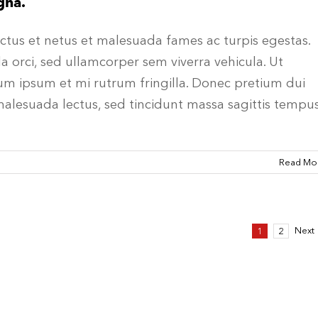
gna.
ctus et netus et malesuada fames ac turpis egestas.
a orci, sed ullamcorper sem viverra vehicula. Ut
rdum ipsum et mi rutrum fringilla. Donec pretium dui
malesuada lectus, sed tincidunt massa sagittis tempus
Read Mo
Next
1
2