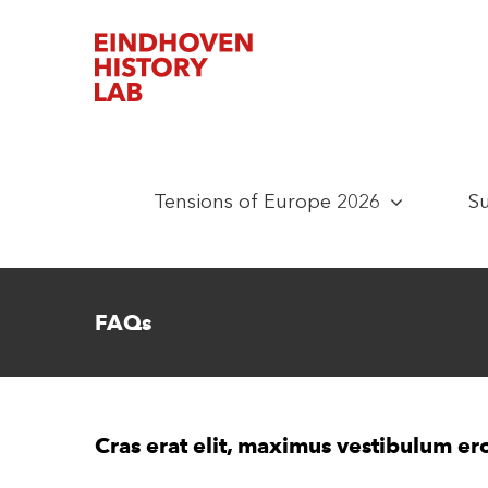
Skip
to
content
Tensions of Europe 2026
S
FAQs
Cras erat elit, maximus vestibulum er