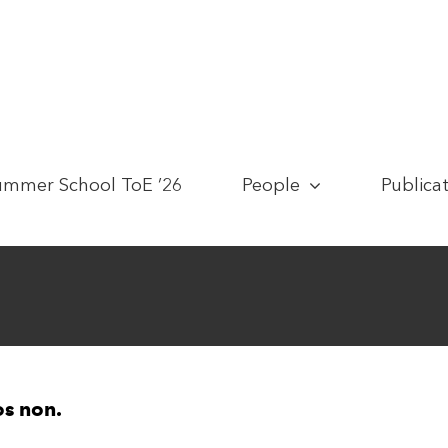
ummer School ToE ’26
People
Publica
os non.