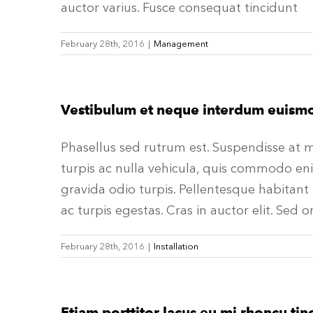
auctor varius. Fusce consequat tincidunt
February 28th, 2016
|
Management
Vestibulum et neque interdum euism
Phasellus sed rutrum est. Suspendisse at
turpis ac nulla vehicula, quis commodo enim
gravida odio turpis. Pellentesque habitant
ac turpis egestas. Cras in auctor elit. Sed 
February 28th, 2016
|
Installation
Etiam porttitor lacus eu mi rhoncu tin