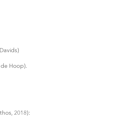
 Davids)
n de Hoop).
os, 2018):