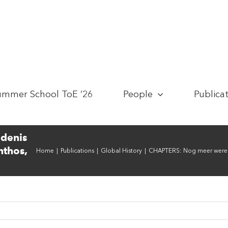
ummer School ToE ’26
People
Publica
denis
thos,
Home
|
Publications
|
Global History
|
CHAPTERS: Nog meer werel