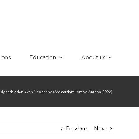
tions
Education
About us
dgeschiedenis van Nederland (Amsterdam: Ambo Anthos, 2022)
Previous
Next