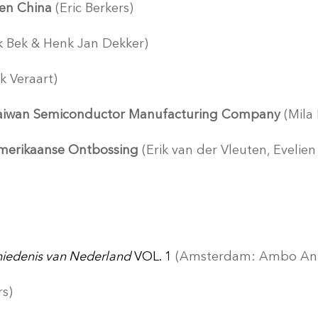
 en China
(Eric Berkers)
ck Bek & Henk Jan Dekker)
k Veraart)
r Taiwan Semiconductor Manufacturing Company
(Mila
-Amerikaanse Ontbossing
(Erik van der Vleuten, Evelie
iedenis van Nederland
VOL. 1
(Amsterdam: Ambo Anth
rs)