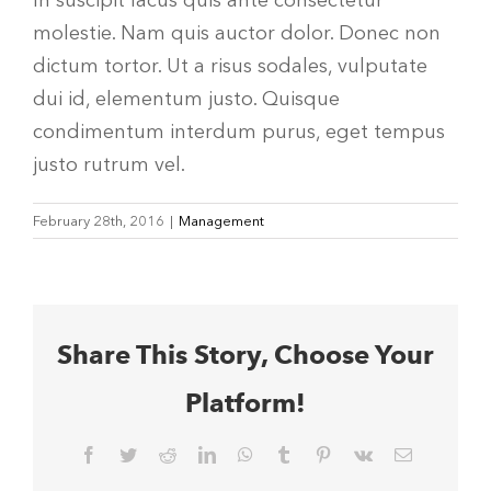
In suscipit lacus quis ante consectetur
molestie. Nam quis auctor dolor. Donec non
dictum tortor. Ut a risus sodales, vulputate
dui id, elementum justo. Quisque
condimentum interdum purus, eget tempus
justo rutrum vel.
February 28th, 2016
|
Management
Share This Story, Choose Your
Platform!
Facebook
Twitter
Reddit
LinkedIn
WhatsApp
Tumblr
Pinterest
Vk
Email