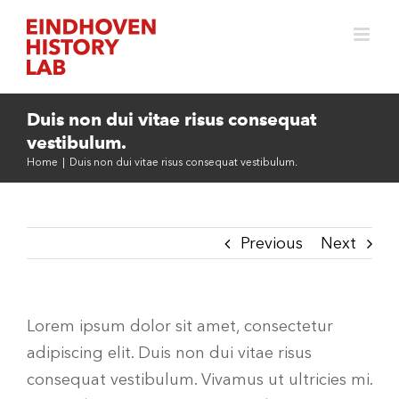
Skip
to
content
Duis non dui vitae risus consequat
vestibulum.
Home
|
Duis non dui vitae risus consequat vestibulum.
Previous
Next
Lorem ipsum dolor sit amet, consectetur
adipiscing elit. Duis non dui vitae risus
consequat vestibulum. Vivamus ut ultricies mi.